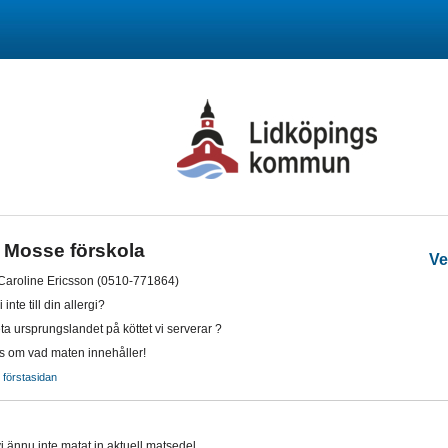
 Mosse förskola
Ve
 Caroline Ericsson (0510-771864)
inte till din allergi?
eta ursprungslandet på köttet vi serverar ?
s om vad maten innehåller!
ll förstasidan
i ännu inte matat in aktuell matsedel.