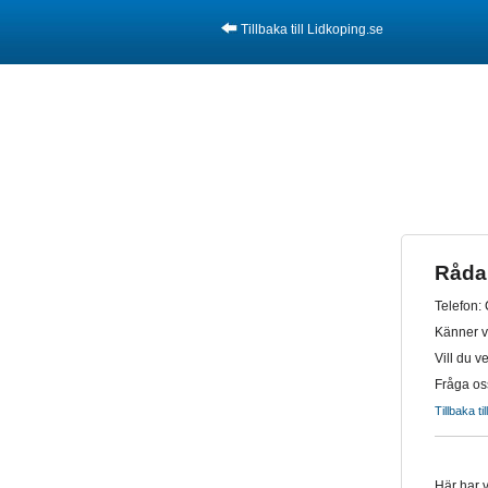
Tillbaka till Lidkoping.se
Råda
Telefon:
Känner vi 
Vill du v
Fråga os
Tillbaka ti
Här har v