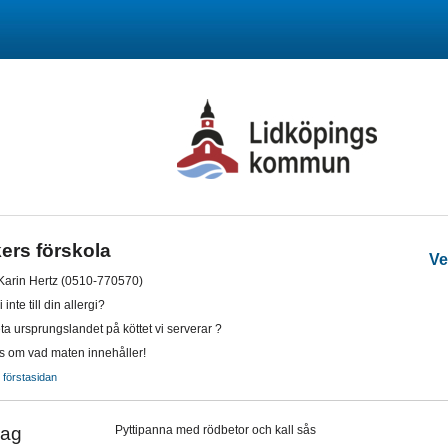
ers förskola
Ve
 Karin Hertz (0510-770570)
inte till din allergi?
eta ursprungslandet på köttet vi serverar ?
s om vad maten innehåller!
ll förstasidan
ag
Pyttipanna med rödbetor och kall sås