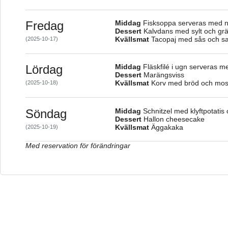
Fredag
Middag
Fisksoppa serveras med n
Dessert
Kalvdans med sylt och gr
Kvällsmat
Tacopaj med sås och sa
(2025-10-17)
Lördag
Middag
Fläskfilé i ugn serveras m
Dessert
Marängsviss
Kvällsmat
Korv med bröd och mo
(2025-10-18)
Söndag
Middag
Schnitzel med klyftpotatis
Dessert
Hallon cheesecake
Kvällsmat
Äggakaka
(2025-10-19)
Med reservation för förändringar