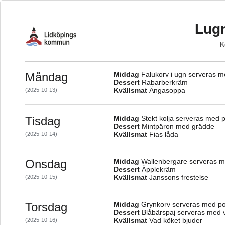
Lugn
K
Måndag
Middag
Falukorv i ugn serveras me
Dessert
Rabarberkräm
Kvällsmat
Ängasoppa
(2025-10-13)
Tisdag
Middag
Stekt kolja serveras med p
Dessert
Mintpäron med grädde
Kvällsmat
Fias låda
(2025-10-14)
Onsdag
Middag
Wallenbergare serveras me
Dessert
Äpplekräm
Kvällsmat
Janssons frestelse
(2025-10-15)
Torsdag
Middag
Grynkorv serveras med pot
Dessert
Blåbärspaj serveras med v
Kvällsmat
Vad köket bjuder
(2025-10-16)